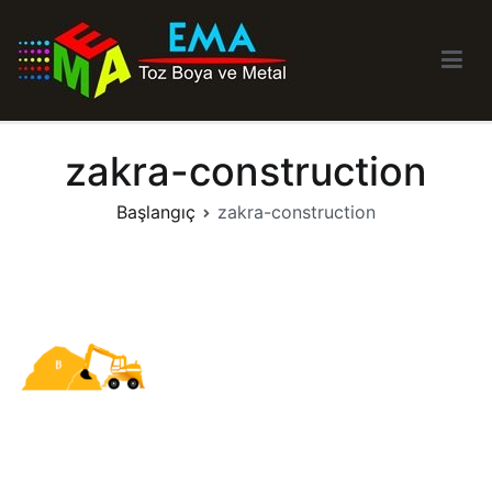
İçeriğe
geç
Ema Toz Boyama Tic. Ltd. Şti.
Elektrostatik Toz Boyama – Metal – Çelik – Alüminyum Boyama
zakra-construction
Başlangıç
zakra-construction