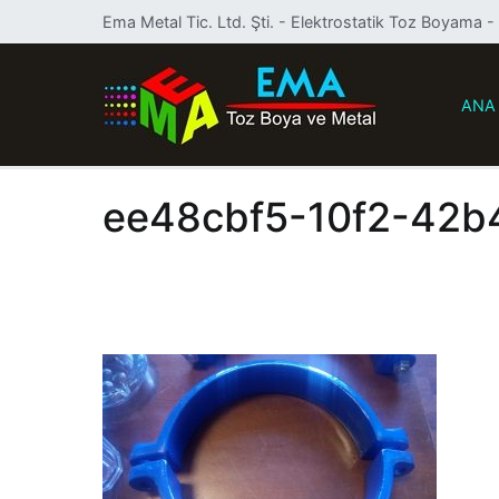
İçeriğe
Ema Metal Tic. Ltd. Şti. - Elektrostatik Toz Boyama 
geç
ANA
Ema Toz B
Elektrostati
ee48cbf5-10f2-42b