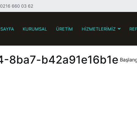
- 0216 660 03 62
 SAYFA
KURUMSAL
ÜRETİM
HİZMETLERİMİZ
RE
oyama Tic. Ltd. Şti.
k Toz Boyama – Metal – Çelik – Alüminyum Boyama
4-8ba7-b42a91e16b1e
Başlang