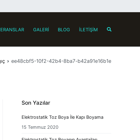
FERANSLAR
GALERİ
BLOG
İLETİŞİM
ıç
ee48cbf5-10f2-42b4-8ba7-b42a91e16b1e
Son Yazılar
Elektrostatik Toz Boya İle Kapı Boyama
15 Temmuz 2020
Elektrostatik Toz Boyanın Avantajları