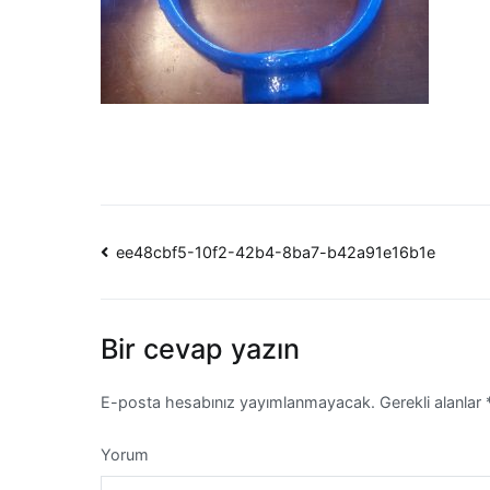
Yazı
ee48cbf5-10f2-42b4-8ba7-b42a91e16b1e
dolaşımı
Bir cevap yazın
E-posta hesabınız yayımlanmayacak.
Gerekli alanlar
Yorum