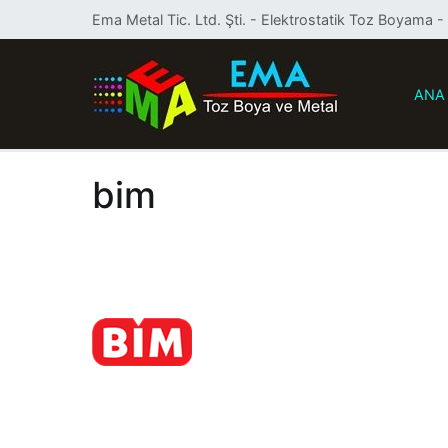
İçeriğe
Ema Metal Tic. Ltd. Şti. - Elektrostatik Toz Boyama 
geç
ANA
Ema Toz B
Elektrostati
bim